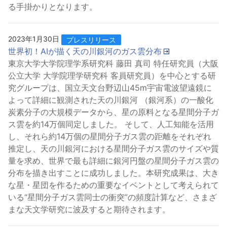
る手掛かりとなります。
2023年1月30日
プレスリリース
世界初！AIが描く天の川銀河のガス雲分布
東京大学大学院理学系研究科 藤田 真司 特任研究員（大阪
公立大学 大学院理学研究科 客員研究員）を中心とする研
究グループは、国立天文台野辺山45m宇宙電波望遠鏡に
よって詳細に観測された天の川銀河 （銀河系）の一酸化
炭素分子の大規模データから、星の原料となる星間分子ガ
ス雲を約14万個同定しました。 そして、人工知能を活用
し、それら約14万個の星間分子ガス雲の距離をそれぞれ
推定し、天の川銀河における星間分子ガス雲のサイズや質
量を求め、世界で最も詳細に銀河円盤の星間分子ガス雲の
分布を描き出すことに成功しました。本研究成果は、大き
な星・星団を作るための重要なイベントとして考えられて
いる“星間分子ガス雲同士の衝突”の頻度計算など、さまざ
まな天文学研究に波及すると期待されます。