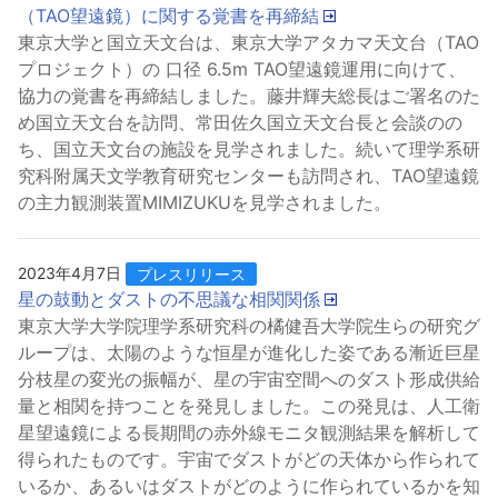
（TAO望遠鏡）に関する覚書を再締結
東京大学と国立天文台は、東京大学アタカマ天文台（TAO
プロジェクト）の 口径 6.5m TAO望遠鏡運用に向けて、
協力の覚書を再締結しました。藤井輝夫総長はご署名のた
め国立天文台を訪問、常田佐久国立天文台長と会談のの
ち、国立天文台の施設を見学されました。続いて理学系研
究科附属天文学教育研究センターも訪問され、TAO望遠鏡
の主力観測装置MIMIZUKUを見学されました。
2023年4月7日
プレスリリース
星の鼓動とダストの不思議な相関関係
東京大学大学院理学系研究科の橘健吾大学院生らの研究グ
ループは、太陽のような恒星が進化した姿である漸近巨星
分枝星の変光の振幅が、星の宇宙空間へのダスト形成供給
量と相関を持つことを発見しました。この発見は、人工衛
星望遠鏡による長期間の赤外線モニタ観測結果を解析して
得られたものです。宇宙でダストがどの天体から作られて
いるか、あるいはダストがどのように作られているかを知