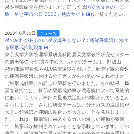
果や施設紹介を行いました。詳しくは
国立天文台の「三
鷹・星と宇宙の日 2023」特設サイト
もご覧ください。
2023年6月30日
ニュース
星の材料があるのに星が誕生しない!?：棒渦巻銀河におけ
る星形成抑制現象
東京大学大学院理学系研究科附属天文学教育研究センター
の前田郁弥 研究員を中心とした研究チームは、野辺山
45m電波望遠鏡やALMA望遠鏡を用いて、近傍宇宙の複数
の棒渦巻銀河における分子ガスからの星の生まれやすさ
（星形成効率）の詳しい解析を行いました。その結果、棒
渦巻銀河では、棒部の星形成効率が渦巻腕に比べて系統的
に低い、つまり、棒部の星形成活動が抑制されていること
を示しました。さらに研究チームは、分子ガスの速度幅が
大きい領域ほど抑制の度合いが大きいことを発見しまし
た。これは、棒構造に由来するガスの激しい運動が要因
で、星形成が抑制されていることを示唆しています。この
成果は、銀河内部で星が誕生するための条件を知る手掛か