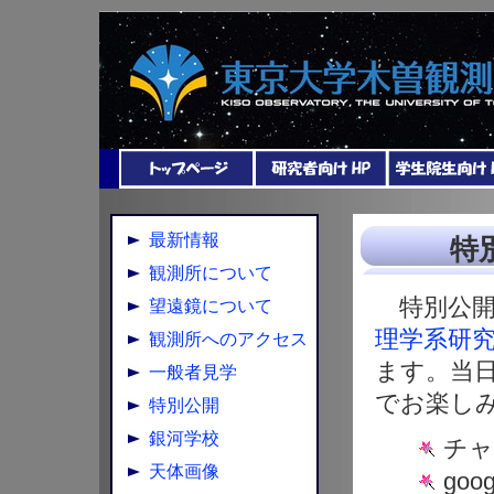
最新情報
特
観測所について
特別公開
望遠鏡について
理学系研
観測所へのアクセス
ます。当
一般者見学
でお楽し
特別公開
銀河学校
チャ
天体画像
go