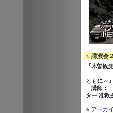
講演会２
『木曽観測
～10
ともに～
講師： 
ター 准教
アーカ