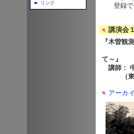
リンク
登録で
講演会１
『木曽観測
～昭
て～』
講師： 中
（東京大
アーカ