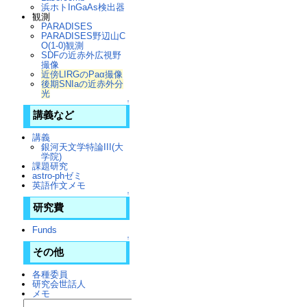
浜ホトInGaAs検出器
観測
PARADISES
PARADISES野辺山C
O(1-0)観測
SDFの近赤外広視野
撮像
近傍LIRGのPaα撮像
後期SNIaの近赤外分
光
↑
講義など
講義
銀河天文学特論III(大
学院)
課題研究
astro-phゼミ
英語作文メモ
↑
研究費
Funds
↑
その他
各種委員
研究会世話人
メモ