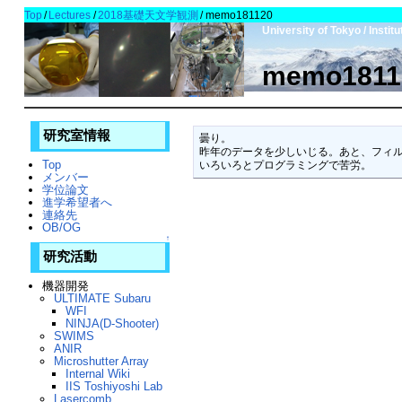
Top
/
Lectures
/
2018基礎天文学観測
/
memo181120
University of Tokyo / Insti
memo1811
研究室情報
曇り。

昨年のデータを少しいじる。あと、フィル
Top
メンバー
学位論文
進学希望者へ
連絡先
OB/OG
↑
研究活動
機器開発
ULTIMATE Subaru
WFI
NINJA(D-Shooter)
SWIMS
ANIR
Microshutter Array
Internal Wiki
IIS Toshiyoshi Lab
Lasercomb