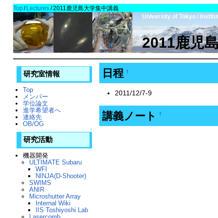
Top
/
Lectures
/
2011鹿児島大学集中講義
University of Tokyo / Insti
2011鹿児
日程
†
研究室情報
Top
2011/12/7-9
メンバー
学位論文
進学希望者へ
講義ノート
†
連絡先
OB/OG
↑
研究活動
機器開発
ULTIMATE Subaru
WFI
NINJA(D-Shooter)
SWIMS
ANIR
Microshutter Array
Internal Wiki
IIS Toshiyoshi Lab
Lasercomb