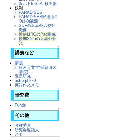
浜ホトInGaAs検出器
観測
PARADISES
PARADISES野辺山C
O(1-0)観測
SDFの近赤外広視野
撮像
近傍LIRGのPaα撮像
後期SNIaの近赤外分
光
↑
講義など
講義
銀河天文学特論III(大
学院)
課題研究
astro-phゼミ
英語作文メモ
↑
研究費
Funds
↑
その他
各種委員
研究会世話人
メモ