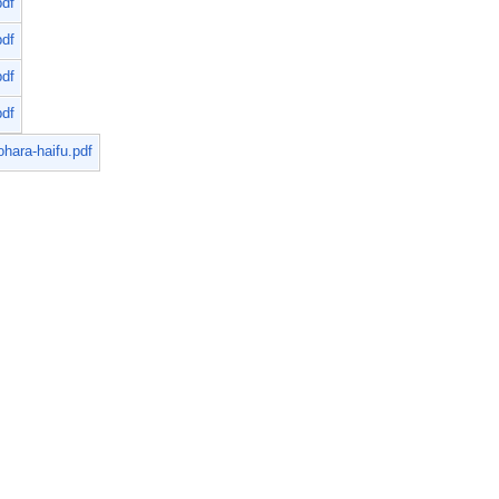
pdf
pdf
pdf
pdf
hara-haifu.pdf