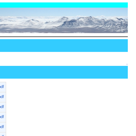
↑
pdf
pdf
pdf
pdf
pdf