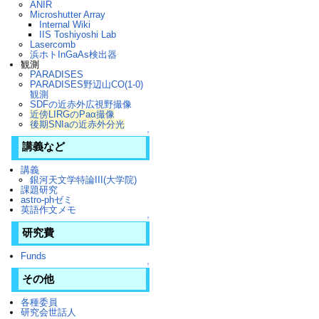
ANIR
Microshutter Array
Internal Wiki
IIS Toshiyoshi Lab
Lasercomb
浜ホトInGaAs検出器
観測
PARADISES
PARADISES野辺山CO(1-0)
観測
SDFの近赤外広視野撮像
近傍LIRGのPaα撮像
後期SNIaの近赤外分光
↑
講義など
講義
銀河天文学特論III(大学院)
課題研究
astro-phゼミ
英語作文メモ
↑
研究費
Funds
↑
その他
各種委員
研究会世話人