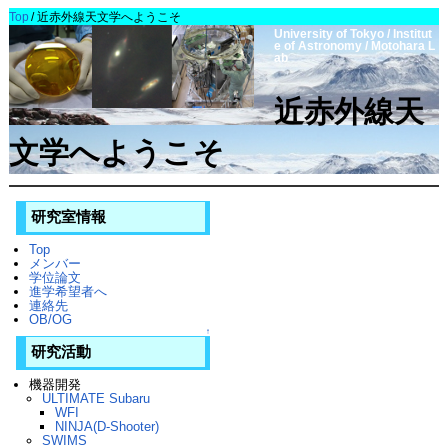
Top
/
近赤外線天文学へようこそ
University of Tokyo / Institut
e of Astronomy / Motohara L
ab
近赤外線天
文学へようこそ
研究室情報
Top
メンバー
学位論文
進学希望者へ
連絡先
OB/OG
↑
研究活動
機器開発
ULTIMATE Subaru
WFI
NINJA(D-Shooter)
SWIMS