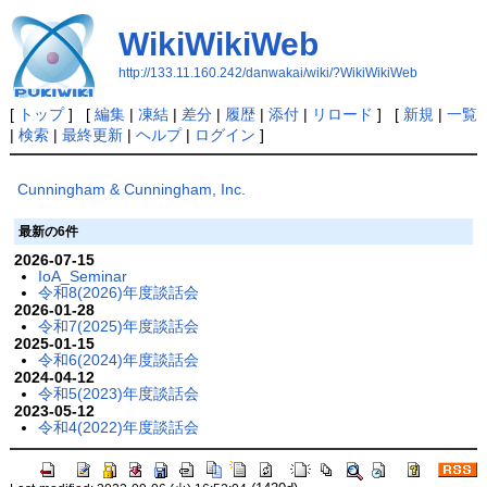
WikiWikiWeb
http://133.11.160.242/danwakai/wiki/?WikiWikiWeb
[
トップ
] [
編集
|
凍結
|
差分
|
履歴
|
添付
|
リロード
] [
新規
|
一覧
|
検索
|
最終更新
|
ヘルプ
|
ログイン
]
Cunningham & Cunningham, Inc.
最新の6件
2026-07-15
IoA_Seminar
令和8(2026)年度談話会
2026-01-28
令和7(2025)年度談話会
2025-01-15
令和6(2024)年度談話会
2024-04-12
令和5(2023)年度談話会
2023-05-12
令和4(2022)年度談話会