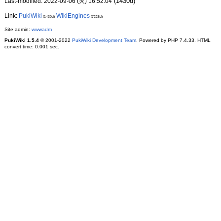
(1430d)
Last-modified: 2022-09-06 (火) 16:52:04
Link:
PukiWiki
WikiEngines
(1430d)
(7228d)
Site admin:
wwwadm
PukiWiki 1.5.4
© 2001-2022
PukiWiki Development Team
. Powered by PHP 7.4.33. HTML
convert time: 0.001 sec.