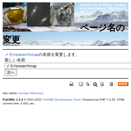
University of Tokyo / Institut
e of Astronomy / Motohara L
ab
ページ名の
変更
メモ/researchmap
の名前を変更します。
新しい名前:
Site admin:
Kentaro Motohara
PukiWiki 1.5.4
© 2001-2022
PukiWiki Development Team
. Powered by PHP 7.4.33. HTML
convert time: 0.001 sec.