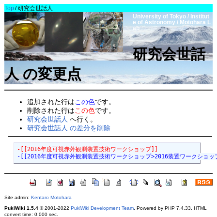
Top
/
研究会世話人
University of Tokyo / Institut
e of Astronomy / Motohara L
ab
研究会世話
人 の変更点
追加された行は
この色
です。
削除された行は
この色
です。
研究会世話人
へ行く。
研究会世話人 の差分を削除
-[[2016年度可視赤外観測装置技術ワークショップ]]
-[[2016年度可視赤外観測装置技術ワークショップ>2016装置ワークショッ
Site admin:
Kentaro Motohara
PukiWiki 1.5.4
© 2001-2022
PukiWiki Development Team
. Powered by PHP 7.4.33. HTML
convert time: 0.000 sec.