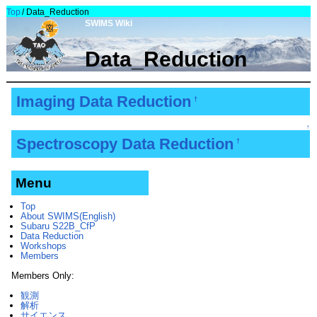
Top
/
Data_Reduction
SWIMS Wiki
Data_Reduction
Imaging Data Reduction
†
↑
Spectroscopy Data Reduction
†
Menu
Top
About SWIMS(English)
Subaru S22B_CfP
Data Reduction
Workshops
Members
Members Only:
観測
解析
サイエンス