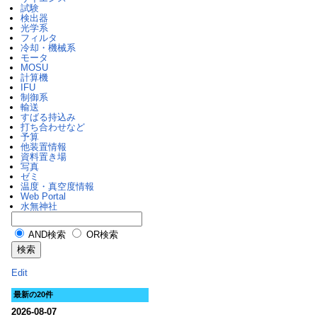
試験
検出器
光学系
フィルタ
冷却・機械系
モータ
MOSU
計算機
IFU
制御系
輸送
すばる持込み
打ち合わせなど
予算
他装置情報
資料置き場
写真
ゼミ
温度・真空度情報
Web Portal
水無神社
AND検索
OR検索
Edit
最新の20件
2026-08-07