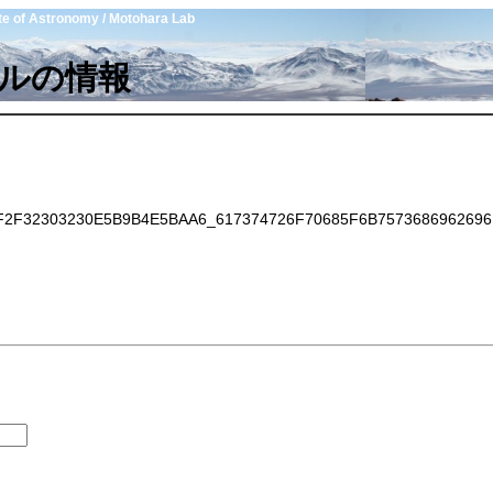
tute of Astronomy / Motohara Lab
ルの情報
F32303230E5B9B4E5BAA6_617374726F70685F6B7573686962696B