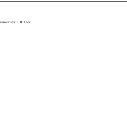
onvert time: 0.001 sec.