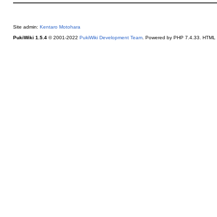
Site admin:
Kentaro Motohara
PukiWiki 1.5.4
© 2001-2022
PukiWiki Development Team
. Powered by PHP 7.4.33. HTML c