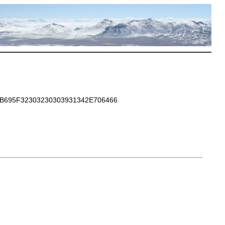
695F32303230303931342E706466