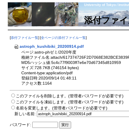
University of Tokyo / Insti
添付ファイ
[
添付ファイル一覧
] [
全ページの添付ファイル一覧
]
astroph_kushibiki_20200914.pdf
ページ:astro-phゼミ/2020年度
格納ファイル名:attach/617374726F2D7068E382BCE3839F2
MD5ハッシュ値:5c4c77f9003ff7e6e70d67345d810959
サイズ:728.7KB (746154 bytes)
Content-type:application/pdf
登録日時:2020/09/14 01:48:11
アクセス数:1164
このファイルを削除します。(管理者パスワードが必要です)
このファイルを凍結します。(管理者パスワードが必要です)
名前を変更します。(管理者パスワードが必要です)
新しい名前:
パスワード: