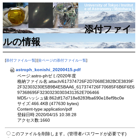
University of Tokyo / Institut
e of Astronomy / Motohara L
ab
添付ファイ
ルの情報
[
添付ファイル一覧
] [
全ページの添付ファイル一覧
]
astroph_konishi_20200415.pdf
ページ:astro-phゼミ/2020年度
格納ファイル名:attach/617374726F2D7068E382BCE3839F
2F32303230E5B9B4E5BAA6_617374726F70685F6B6F6E6
97368695F32303230303431352E706466
MD5ハッシュ値:862df17d718e8283fba690e18ef9bc0e
サイズ:466.4KB (477630 bytes)
Content-type:application/pdf
登録日時:2020/04/15 10:38:28
アクセス数:1660
このファイルを削除します。(管理者パスワードが必要です)