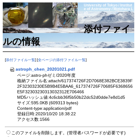
University of Tokyo / Institut
e of Astronomy / Motohara L
ab
添付ファイ
ルの情報
[
添付ファイル一覧
] [
全ページの添付ファイル一覧
]
astroph_chen_20201021.pdf
ページ:astro-phゼミ/2020年度
格納ファイル名:attach/617374726F2D7068E382BCE3839F
2F32303230E5B9B4E5BAA6_617374726F70685F6368656
E5F32303230313032312E706466
MD5ハッシュ値:4c6cbb36f5b50b22dc52d0dde7e8d1d5
サイズ:595.0KB (609313 bytes)
Content-type:application/pdf
登録日時:2020/10/20 18:38:22
アクセス数:1566
このファイルを削除します。(管理者パスワードが必要です)