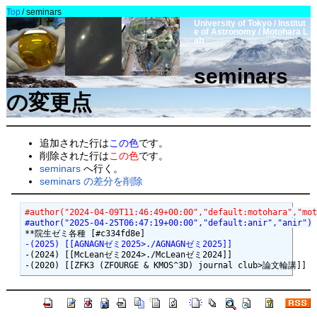
Top
/
seminars
University of Tokyo / Institut
e of Astronomy / Motohara L
ab
seminars
の変更点
追加された行は
この色
です。
削除された行は
この色
です。
seminars
へ行く。
seminars の差分を削除
#author("2024-04-09T11:46:49+00:00","default:motohara","mot
#author("2025-04-25T06:47:19+00:00","default:anir","anir")
-(2025) [[AGNAGNゼミ2025>./AGNAGNゼミ2025]]
-(2024) [[McLeanゼミ2024>./McLeanゼミ2024]]
