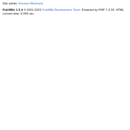
Site admin:
Kentaro Motohara
PukiWiki 1.5.4
© 2001-2022
PukiWiki Development Team
. Powered by PHP 7.4.33. HTML
convert time: 0.000 sec.