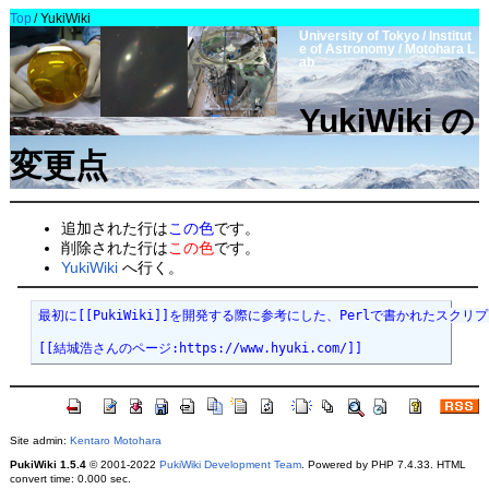
Top
/
YukiWiki
University of Tokyo / Institut
e of Astronomy / Motohara L
ab
YukiWiki の
変更点
追加された行は
この色
です。
削除された行は
この色
です。
YukiWiki
へ行く。
最初に[[PukiWiki]]を開発する際に参考にした、Perlで書かれたスクリプ
[[結城浩さんのページ:https://www.hyuki.com/]]
Site admin:
Kentaro Motohara
PukiWiki 1.5.4
© 2001-2022
PukiWiki Development Team
. Powered by PHP 7.4.33. HTML
convert time: 0.000 sec.