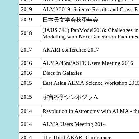
2019
ALMA2019: Science Results and Cross-Fac
2019
日本天文学会秋季年会
(IAUS 341) PanModel2018: Challenges in
2018
Modelling with Next Generation Facilities
2017
AKARI conference 2017
2016
ALMA/45m/ASTE Users Meeting 2016
2016
Discs in Galaxies
2015
East Asian ALMA Science Workshop 201
2015
宇宙科学シンポジウム
2014
Revolution in Astronomy with ALMA - the
2014
ALMA Users Meeting 2014
2014
The Third AKARI Conference