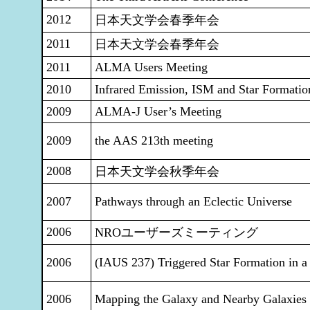
2012
日本天文学会春季年会
2011
日本天文学会春季年会
2011
ALMA Users Meeting
2010
Infrared Emission, ISM and Star Formatio
2009
ALMA-J User’s Meeting
2009
the AAS 213th meeting
2008
日本天文学会秋季年会
2007
Pathways through an Eclectic Universe
2006
NROユーザーズミーティング
2006
(IAUS 237) Triggered Star Formation in a
2006
Mapping the Galaxy and Nearby Galaxies