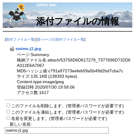
SWIMS Wiki
添付ファイルの情報
[
添付ファイル一覧
] [
全ページの添付ファイル一覧
]
swims-j1.jpg
ページ:Summary
格納ファイル名:attach/53756D6D617279_7377696D732D6
A312E6A7067
MD5ハッシュ値:c791a97273eefeb59a5b49d2bd7cba7c
サイズ:135.1KB (138393 bytes)
Content-type:image/jpeg
登録日時:2020/07/30 19:58:06
アクセス数:1617
このファイルを削除します。(管理者パスワードが必要です)
このファイルを凍結します。(管理者パスワードが必要です)
名前を変更します。(管理者パスワードが必要です)
新しい名前: