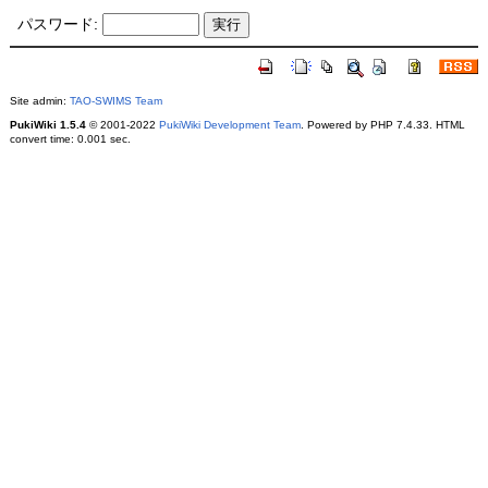
パスワード:
Site admin:
TAO-SWIMS Team
PukiWiki 1.5.4
© 2001-2022
PukiWiki Development Team
. Powered by PHP 7.4.33. HTML
convert time: 0.001 sec.