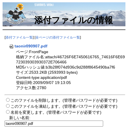
SWIMS Wiki
添付ファイルの情報
[
添付ファイル一覧
] [
全ページの添付ファイル一覧
]
taonir090907.pdf
ページ:FrontPage
格納ファイル名:attach/46726F6E7450616765_74616F6E69
723039303930372E706466
MD5ハッシュ値:b3b28f074d936c9d288f8645490ba7f6
サイズ:2533.2KB (2593993 bytes)
Content-type:application/pdf
登録日時:2009/09/07 19:13:05
アクセス数:2780
このファイルを削除します。(管理者パスワードが必要です)
このファイルを凍結します。(管理者パスワードが必要です)
名前を変更します。(管理者パスワードが必要です)
新しい名前: