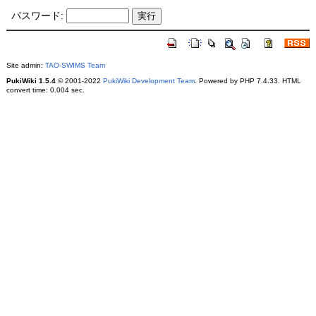
パスワード:
Site admin:
TAO-SWIMS Team
PukiWiki 1.5.4
© 2001-2022
PukiWiki Development Team
. Powered by PHP 7.4.33. HTML
convert time: 0.004 sec.