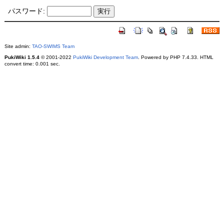
パスワード:
Site admin:
TAO-SWIMS Team
PukiWiki 1.5.4
© 2001-2022
PukiWiki Development Team
. Powered by PHP 7.4.33. HTML
convert time: 0.001 sec.