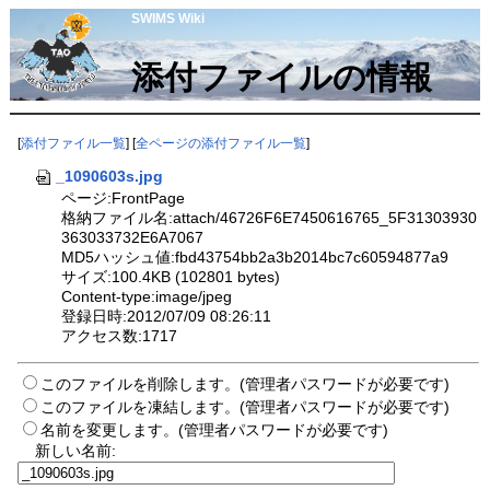
SWIMS Wiki
添付ファイルの情報
[
添付ファイル一覧
] [
全ページの添付ファイル一覧
]
_1090603s.jpg
ページ:FrontPage
格納ファイル名:attach/46726F6E7450616765_5F31303930
363033732E6A7067
MD5ハッシュ値:fbd43754bb2a3b2014bc7c60594877a9
サイズ:100.4KB (102801 bytes)
Content-type:image/jpeg
登録日時:2012/07/09 08:26:11
アクセス数:1717
このファイルを削除します。(管理者パスワードが必要です)
このファイルを凍結します。(管理者パスワードが必要です)
名前を変更します。(管理者パスワードが必要です)
新しい名前: